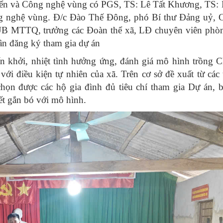
triển và Công nghệ vùng có PGS, TS: Lê Tất Khương, TS:
ng nghệ vùng. Đ/c Đào Thế Đông, phó Bí thư Đảng uỷ, C
UB MTTQ, trưởng các Đoàn thể xã, LĐ chuyên viên phò
dân đăng ký tham gia dự án
n khởi, nhiệt tình hưởng ứng, đánh giá mô hình trồng 
với điều kiện tự nhiên của xã. Trên cơ sở đề xuất từ các
chọn được các hộ gia đình đủ tiêu chí tham gia Dự án
, 
ết gắn bó với mô hình.