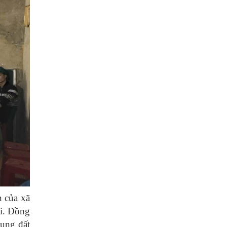
n của xã
i.
Đồng
dụng đất