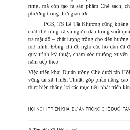
rừng, mà còn tạo ra sản phẩm Chè sạch, ch
phương trong thời gian tới.
PGS, TS Lê Tất Khương cũng khẳng 
chặt chẽ cùng xã và người dân
trong suốt quá
tra mật độ – chất lượng trồng cho đến hướng
mô hình. Đồng chí đề nghị các hộ dân đã đư
quy trình kỹ thuật, chăm sóc thường xuyên 
năm tiếp theo
.
Việc triển khai Dự án trồng Chè dưới tán H
vững tại xã Thiện Thuật, góp phần nâng cao 
thực hiện thắng lợi các mục tiêu phát triển k
HỘI NGHỊ TRIỂN KHAI DỰ ÁN TRỒNG CHÈ DƯỚI TÁN
Tác giả:
Xã Thiện Thuật