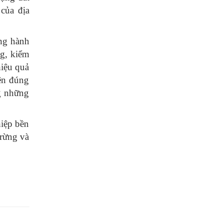
của địa
ng hành
ng, kiểm
hiệu quả
iện đúng
ng những
hiệp bền
 rừng và