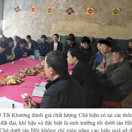
ê Tất Khương đánh giá chất lượng Chè hiện có tại các thô
đất đai, khí hậu và đặc biệt là sinh trưởng tốt dưới tán Hồ
 Chè dưới tán Hồi không chỉ giúp nâng cao hiệu quả sử 