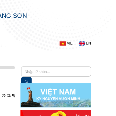
LẠNG SƠN
VIE
EN