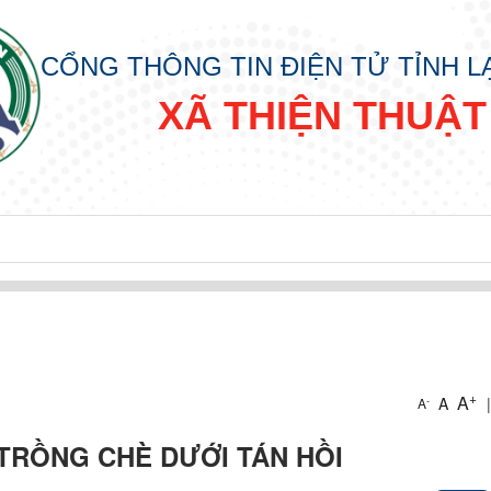
CỔNG THÔNG TIN ĐIỆN TỬ TỈNH 
XÃ THIỆN THUẬT
+
A
A
|
-
A
 TRỒNG CHÈ DƯỚI TÁN HỒI