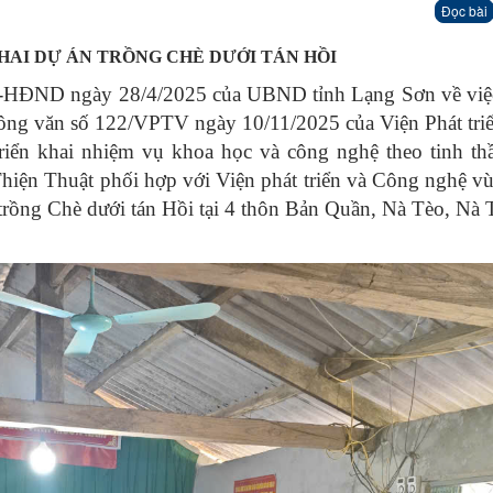
Đọc bài
KHAI DỰ ÁN TRỒNG CHÈ DƯỚI TÁN HỒI
-HĐND ngày 28/4/2025 của UBND tỉnh Lạng Sơn
về việ
 Công văn số
122/VPTV ngày 10/11/2025
của Viện Phát tr
riển khai nhiệm vụ khoa học và công nghệ theo tinh th
ện Thuật phối hợp với Viện phát triển và Công nghệ v
 trồng Chè dưới tán Hồi
tại 4 thôn Bản Quần, Nà Tèo, Nà