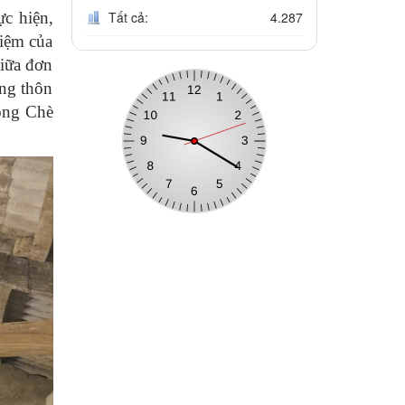
Tất cả:
4.287
ực hiện
,
hiệm của
giữa đơn
ng thôn
rồng Chè