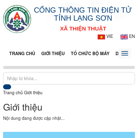
CỔNG THÔNG TIN ĐIỆN TỬ
TỈNH LẠNG SƠN
XÃ THIỆN THUẬT
VIE
EN
TRANG CHỦ
GIỚI THIỆU
TỔ CHỨC BỘ MÁY
DOANH NG
Toggle
naviga
Trang chủ
Giới thiệu
Giới thiệu
Nội dung đang được cập nhật...