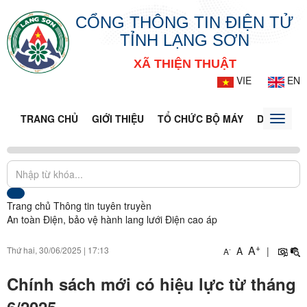
CỔNG THÔNG TIN ĐIỆN TỬ
TỈNH LẠNG SƠN
XÃ THIỆN THUẬT
VIE
EN
TRANG CHỦ
GIỚI THIỆU
TỔ CHỨC BỘ MÁY
DOANH NG
Toggle
naviga
Trang chủ
Thông tin tuyên truyền
An toàn Điện, bảo vệ hành lang lưới Điện cao áp
+
A
Thứ hai, 30/06/2025
|
17:13
A
|
-
A
Chính sách mới có hiệu lực từ tháng