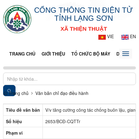
CỔNG THÔNG TIN ĐIỆN TỬ
TỈNH LẠNG SƠN
XÃ THIỆN THUẬT
VIE
EN
TRANG CHỦ
GIỚI THIỆU
TỔ CHỨC BỘ MÁY
DOANH NG
Toggle
naviga
Trang chủ
Văn bản chỉ đạo điều hành
Tiêu đề văn bản
V/v tăng cường công tác chống buôn lậu, gian l
Số hiệu
2653/BCĐ-CQTTr
Phạm vi