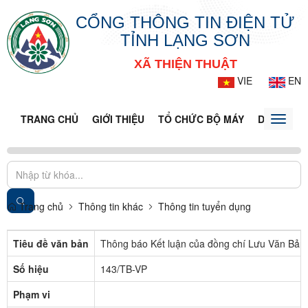
CỔNG THÔNG TIN ĐIỆN TỬ
TỈNH LẠNG SƠN
XÃ THIỆN THUẬT
VIE
EN
TRANG CHỦ
GIỚI THIỆU
TỔ CHỨC BỘ MÁY
DOANH NG
Toggle
naviga
Trang chủ
Thông tin khác
Thông tin tuyển dụng
Tiêu đề văn bản
Thông báo Kết luận của đồng chí Lưu Văn Bản 
Số hiệu
143/TB-VP
Phạm vi