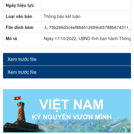
Ngày hiệu lực
Loại văn bản
Thông báo kết luận
File đính kèm
73b296d3c4ef884512689c65788b674311_10
Mô tả
Ngày 17/10/2022, UBND tỉnh ban hành Thông bá
Xem trước file
Xem trước file