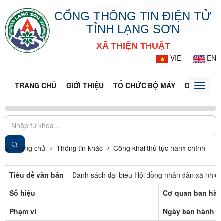
CỔNG THÔNG TIN ĐIỆN TỬ
TỈNH LẠNG SƠN
XÃ THIỆN THUẬT
VIE
EN
TRANG CHỦ
GIỚI THIỆU
TỔ CHỨC BỘ MÁY
DOANH NG
Toggle
naviga
Trang chủ
Thông tin khác
Công khai thủ tục hành chính
Tiêu đề văn bản
Danh sách đại biểu Hội đồng nhân dân xã nhiệ
Số hiệu
Cơ quan ban hà
Phạm vi
Ngày ban hành